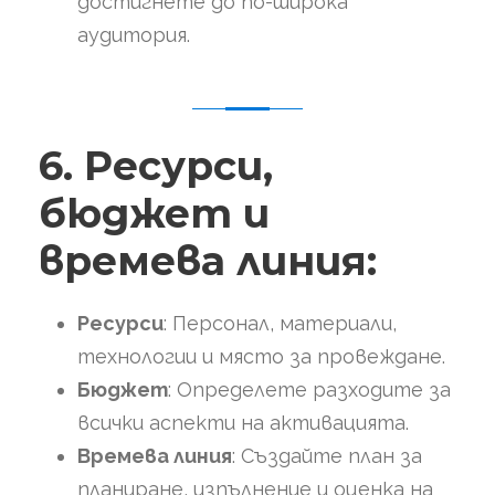
достигнете до по-широка
аудитория.
6. Ресурси,
бюджет и
времева линия:
Ресурси
: Персонал, материали,
технологии и място за провеждане.
Бюджет
: Определете разходите за
всички аспекти на активацията.
Времева линия
: Създайте план за
планиране, изпълнение и оценка на