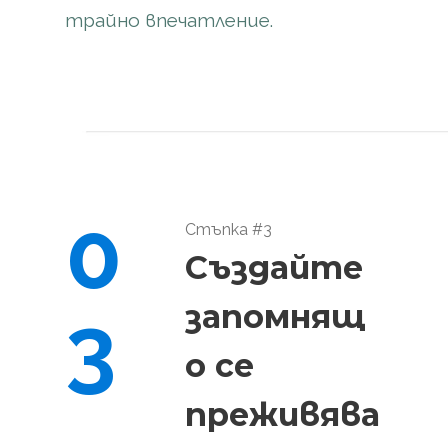
трайно впечатление.
0
Стъпка #3
Създайте
3
запомнящ
о се
преживява