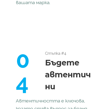
вашата марка.
0
Стъпка #4
Бъдете
4
автентич
ни
Автентичността е ключова,
когато става въпрос за бранд