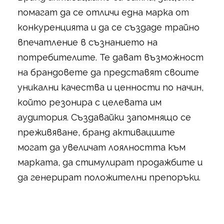
помагат да се отличи една марка от
конкуренцията и да се създаде трайно
впечатление в съзнанието на
потребителите. Те дават възможност
на брандовете да представят своите
уникални качества и ценности по начин,
който резонира с целевата им
аудитория. Създавайки запомнящо се
преживяване, бранд активациите
могат да увеличат лоялността към
марката, да стимулират продажбите и
да генерират положителни препоръки.