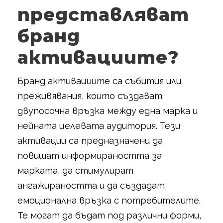
представляват
бранд
активациите?
Бранд активациите са събития или
преживявания, които създават
двупосочна връзка между една марка и
нейната целевата аудитория. Тези
активации са предназначени да
повишат информираността за
марката, да стимулират
ангажираността и да създадат
емоционална връзка с потребителите.
Те могат да бъдат под различни форми,